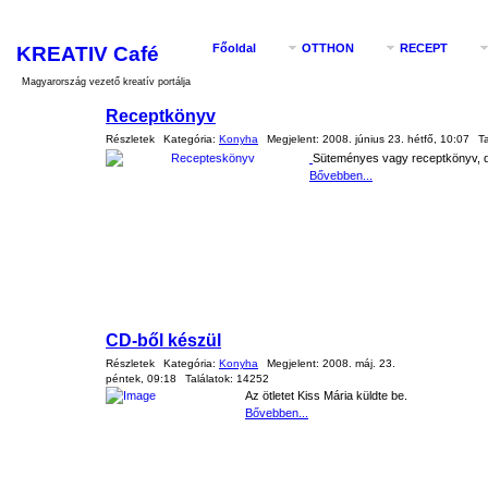
KREATIV Café
Főoldal
OTTHON
RECEPT
Magyarország vezető kreatív portálja
Receptkönyv
Részletek
Kategória:
Konyha
Megjelent:
2008. június 23. hétfő, 10:07
T
Süteményes vagy receptkönyv, d
Bővebben...
CD-ből készül
Részletek
Kategória:
Konyha
Megjelent:
2008. máj. 23.
péntek, 09:18
Találatok:
14252
Az ötletet Kiss Mária küldte be.
Bővebben...