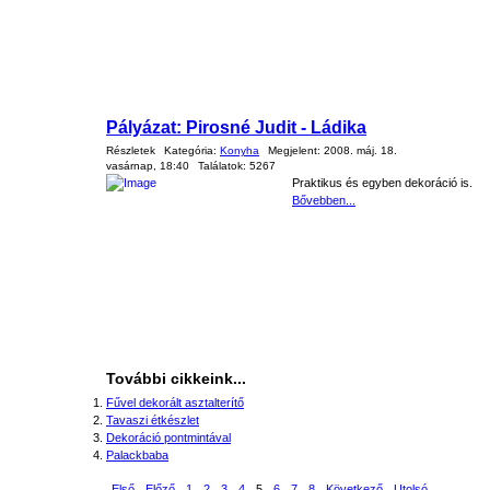
Pályázat: Pirosné Judit - Ládika
Részletek
Kategória:
Konyha
Megjelent:
2008. máj. 18.
vasárnap, 18:40
Találatok:
5267
Praktikus és egyben dekoráció is.
Bővebben...
További cikkeink...
Fűvel dekorált asztalterítő
Tavaszi étkészlet
Dekoráció pontmintával
Palackbaba
Első
Előző
1
2
3
4
5
6
7
8
Következő
Utolsó