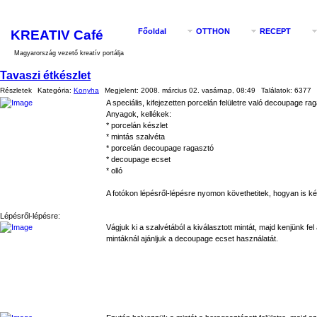
KREATIV Café
Főoldal
OTTHON
RECEPT
Magyarország vezető kreatív portálja
Tavaszi étkészlet
Részletek
Kategória:
Konyha
Megjelent:
2008. március 02. vasárnap, 08:49
Találatok:
6377
A speciális, kifejezetten porcelán felületre való decoupage r
Anyagok, kellékek:
* porcelán készlet
* mintás szalvéta
* porcelán decoupage ragasztó
* decoupage ecset
* olló
A fotókon lépésről-lépésre nyomon követhetitek, hogyan is kés
Lépésről-lépésre:
Vágjuk ki a szalvétából a kiválasztott mintát, majd kenjünk f
mintáknál ajánljuk a decoupage ecset használatát.