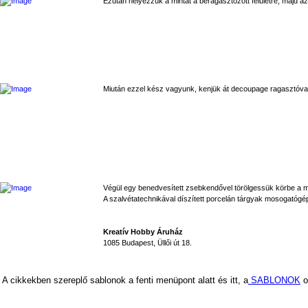
Ezután helyezzük a mintát a beragasztózott felületre, majd az
Miután ezzel kész vagyunk, kenjük át decoupage ragasztóval
Végül egy benedvesített zsebkendővel törölgessük körbe a mi
A szalvétatechnikával díszített porcelán tárgyak mosogatóg
Kreatív Hobby Áruház
1085 Budapest, Üllői út 18.
A cikkekben szereplő sablonok a fenti menüpont alatt és itt, a
SABLONOK
o