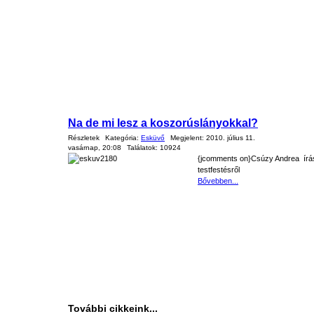
Na de mi lesz a koszorúslányokkal?
Részletek
Kategória:
Esküvő
Megjelent:
2010. július 11.
vasárnap, 20:08
Találatok:
10924
{jcomments on}
Csúzy Andrea írá
testfestésről
Bővebben...
További cikkeink...