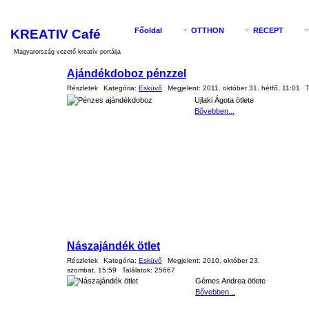
KREATIV Café
Főoldal
OTTHON
RECEPT
Magyarország vezető kreatív portálja
Ajándékdoboz pénzzel
Részletek
Kategória:
Esküvő
Megjelent:
2011. október 31. hétfő, 11:01
T
Ujlaki Ágota ötlete
Bővebben...
Nászajándék ötlet
Részletek
Kategória:
Esküvő
Megjelent:
2010. október 23.
szombat, 15:59
Találatok:
25667
Gémes Andrea ötlete
Bővebben...