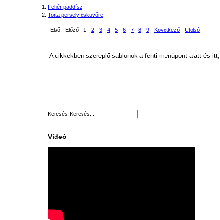
Fehér paddísz
Torta persely esküvőre
Első
Előző
1
2
3
4
5
6
7
8
9
Következő
Utolsó
A cikkekben szereplő sablonok a fenti menüpont alatt és itt,
Keresés
Videó