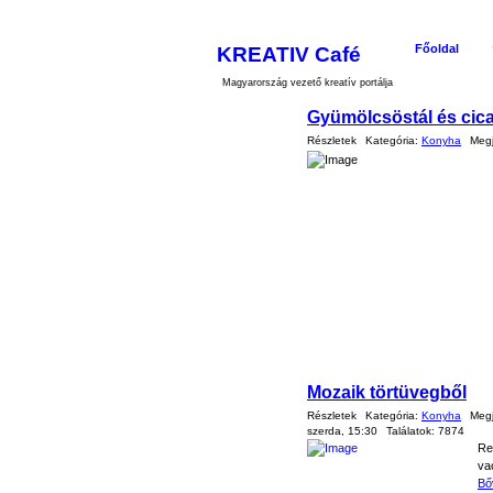
KREATIV Café
Főoldal
Magyarország vezető kreatív portálja
Gyümölcsöstál és cic
Részletek
Kategória:
Konyha
Megj
Mozaik törtüvegből
Részletek
Kategória:
Konyha
Megj
szerda, 15:30
Találatok:
7874
Re
va
Bő