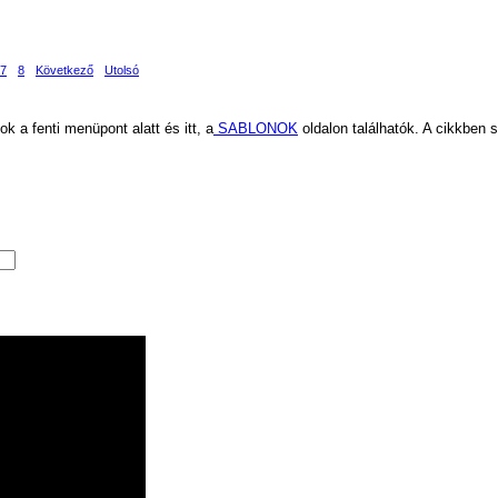
7
8
Következő
Utolsó
k a fenti menüpont alatt és itt, a
SABLONOK
oldalon találhatók. A cikkben 