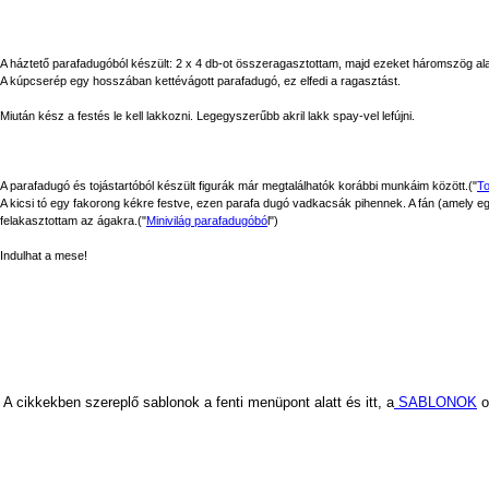
A háztető parafadugóból készült: 2 x 4 db-ot összeragasztottam, majd ezeket háromszög alak
A kúpcserép egy hosszában kettévágott parafadugó, ez elfedi a ragasztást.
Miután kész a festés le kell lakkozni. Legegyszerűbb akril lakk spay-vel lefújni.
A parafadugó és tojástartóból készült figurák már megtalálhatók korábbi munkáim között.("
To
A kicsi tó egy fakorong kékre festve, ezen parafa dugó vadkacsák pihennek. A fán (amely eg
felakasztottam az ágakra.("
Minivilág parafadugóbó
l")
Indulhat a mese!
A cikkekben szereplő sablonok a fenti menüpont alatt és itt, a
SABLONOK
o