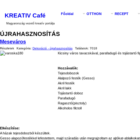
KREATIV Café
Főoldal
OTTHON
RECEPT
Magyarország vezető kreatív portálja
ÚJRAHASZNOSÍTÁS
Meseváros
Részletek
Kategória:
Dekoráció - újrahasznosítás
Találatok:
7018
Kicsiny város tavacskával, parafadugó és tojástartó f
Hozzávalók:
Tejesdobozok
Alalpozó festék (Gesso)
Akril festék
Akril lakk
Tojástartó doboz
Parafadugó
Ragasztó(pisztoly)
Alkoholos filctoll
Elkészítése:
A házak tejesdobozból készültek.
Gesso alapozófestékkel lefestettem, majd száradás után megrajzoltam az ajtókat-ablalkokat é