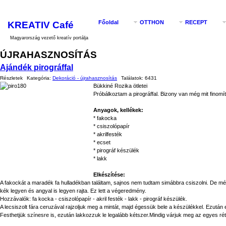
KREATIV Café
Főoldal
OTTHON
RECEPT
Magyarország vezető kreatív portálja
ÚJRAHASZNOSÍTÁS
Ajándék pirográffal
Részletek
Kategória:
Dekoráció - újrahasznosítás
Találatok:
6431
Bükkiné Rozika ötletei
Próbálkoztam a pirográffal. Bizony van még mit finomí
Anyagok, kellékek:
* fakocka
* csiszolópapír
* akrilfesték
* ecset
* pirográf készülék
* lakk
Elkészítése:
A fakockát a maradék fa hulladékban találtam, sajnos nem tudtam simábbra csiszolni. De m
kék legyen és angyal is legyen rajta. Ez lett a végeredmény.
Hozzávalók: fa kocka - csiszolópapír - akril festék - lakk - pirográf készülék.
A lecsiszolt fára ceruzával rajzoljuk meg a mintát, majd égessük bele a készülékkel. Ezután
Festhetjük színesre is, ezután lakkozzuk le legalább kétszer.Mindig várjuk meg az egyes r