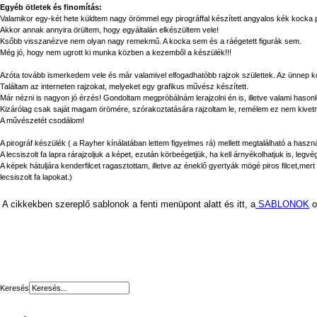
Egyéb ötletek és finomítás:
Valamikor egy-két hete küldtem nagy örömmel egy pirográffal készített angyalos kék kocka
Akkor annak annyira örültem, hogy egyáltalán elkészültem vele!
Ksőbb visszanézve nem olyan nagy remekmű. A kocka sem és a ráégetett figurák sem.
Még jó, hogy nem ugrott ki munka közben a kezemből a készülék!!!
Azóta tovább ismerkedem vele és már valamivel elfogadhatóbb rajzok születtek. Az ünnep kö
Találtam az interneten rajzokat, melyeket egy grafikus művész készített.
Már nézni is nagyon jó érzés! Gondoltam megpróbálnám lerajzolni én is, illetve valami hasonl
Kizárólag csak saját magam örömére, szórakoztatására rajzoltam le, remélem ez nem kivetni
A művészetét csodálom!
A pirográf készülék ( a Rayher kínálatában lettem figyelmes rá) mellett megtalálható a haszná
A lecsiszolt fa lapra rárajzoljuk a képet, ezután körbeégetjük, ha kell árnyékolhatjuk is, legv
A képek hátuljára kenderfilcet ragasztottam, illetve az éneklő gyertyák mögé piros filcet,me
lecsiszolt fa lapokat.)
A cikkekben szereplő sablonok a fenti menüpont alatt és itt, a
SABLONOK
o
Keresés