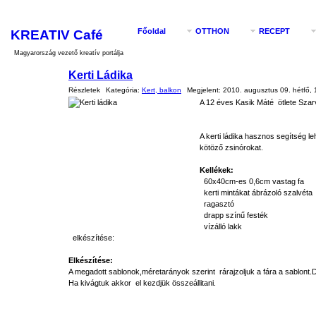
KREATIV Café
Főoldal
OTTHON
RECEPT
Magyarország vezető kreatív portálja
Kerti Ládika
Részletek
Kategória:
Kert, balkon
Megjelent:
2010. augusztus 09. hétfő, 
A 12 éves Kasik Máté ötlete Szar
A kerti ládika hasznos segítség l
kötöző zsinórokat.
Kellékek:
60x40cm-es 0,6cm vastag fa
kerti mintákat ábrázoló szalvéta
ragasztó
drapp színű festék
vízálló lakk
elkészítése:
Elkészítése:
A megadott sablonok,méretarányok szerint rárajzoljuk a fára a sablont.
Ha kivágtuk akkor el kezdjük összeállitani.