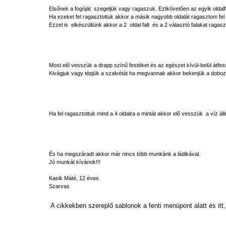
Elsőnek a fogóját szegeljük vagy ragaszuk. Eztkövetően az egyik oldalfala
Ha ezeket fel ragasztottuk akkor a másik nagyobb oldalát ragasztom fe
Ezzel is elkészültünk akkor a 2 oldal falt és a 2 választó falakat ragaszt
Most elő vesszük a drapp színű festéket és az egészet kívül-belül átfe
Kivágjuk vagy tépjük a szalvétát ha megvannak akkor bekenjük a dobozt
Ha fel ragasztottuk mind a 4 oldalra a mintát akkor elő vesszük a víz álló
És ha megszáradt akkor már nincs több munkánk a ládikával.
Jó munkát kívánok!!!
Kasik Máté, 12 éves
Szarvas
A cikkekben szereplő sablonok a fenti menüpont alatt és itt,