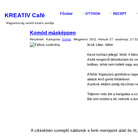
KREATIV Café
Főoldal
OTTHON
RECEPT
Magyarország vezető kreatív portálja
Komód másképpen
Részletek
Kategória:
Szoba
Megjelent:
2011. február 27. vasárnap, 17:3
Ilcsik Lilian ötlete
Kissé kórházi jellegű fehér 4 fiók
A kék tengerről álmodoztam és ve
boltban, tehát nem kellett nagy a
A fehér foganytyú-gombokra ragas
alattuk levő gomb felületével.
A polcok elejére pedig elszórtan ra
Teljesen más lett a hangulata a 
Bár kint tombol a tél, nekünk a te
A cikkekben szereplő sablonok a fenti menüpont alatt és itt,