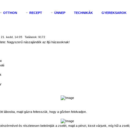
OTTHON
RECEPT
ÜNNEP
TECHNIKÁK
GYEREKSAROK
s 21. kedd, 14:05
Találatok:
9172
tlete: Nagyszerű nászajándék az ifjú házasoknak!
k:
elé
k
y
ött lábosba, majd gázra feltesszük, hogy a gőzben felolvadjon.
zérmével és részletesen beleöntjük a zselét, majd a pénzt, kicsit várjunk, míg hűl a zsel