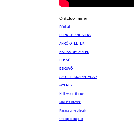
Oldalsó menü
Főoldal
ÚJRAHASZNOSÍTÁS
APRÓ ÖTLETEK
HÁZIAS RECEPTEK
HÚSVÉT
ESKÜVŐ
SZÜLETÉSNAP NÉVNAP
GYEREK
Halloween ötletek
Mikulás ötletek
Karácsonyi ötletek
Ünnepi receptek