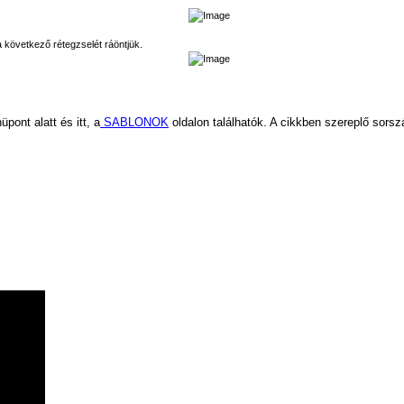
a következő rétegzselét ráöntjük.
pont alatt és itt, a
SABLONOK
oldalon találhatók. A cikkben szereplő sors