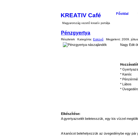
KREATIV Café
Főoldal
Magyarország vezető kreatív portálja
Pénzgyertya
Részletek
Kategória:
Esküvő
Megjelent:
2009. júliu
Nagy Edit ö
Hozzávaló
* Gyertyazs
* Kanóc
* Pénzérmé
* Lábos
* Üvegedén
Elkészítése:
A gyertyazselét beletesszük, egy kis vízzel megtölt
A kanócot belehelyezzük az üvegedénybe egy pár pén