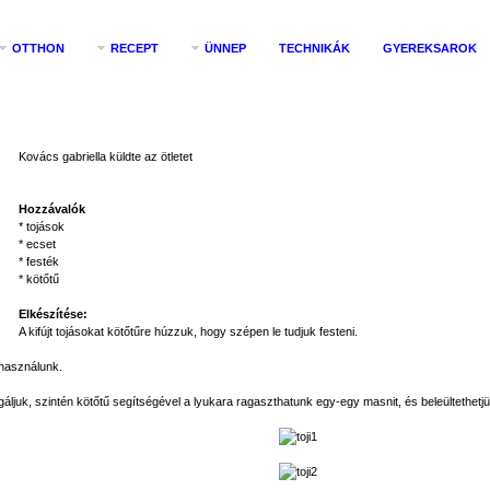
OTTHON
RECEPT
ÜNNEP
TECHNIKÁK
GYEREKSAROK
Kovács gabriella küldte az ötletet
Hozzávalók
* tojások
* ecset
* festék
* kötőtű
Elkészítése:
A kifújt tojásokat kötőtűre húzzuk, hogy szépen le tudjuk festeni.
 használunk.
áljuk, szintén kötőtű segítségével a lyukara ragaszthatunk egy-egy masnit, és beleültethetjü