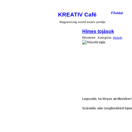
KREATIV Café
Főoldal
Magyarország vezető kreatív portálja
Hímes tojások
Részletek
Kategória:
Húsvét
Legszebb, ha fényes akrilfestéket
Száradás után üvegfestékkel kiping