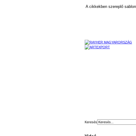
A cikkekben szereplő sablono
Keresés